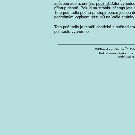
způsobů zobrazení (viz
použití
).Další výhodo
přístup denně. Pokud na stránku přistupujete n
Toto počítadlo počítá přístupy pouze jednou 
podrobným výpisem přístupů na Vaše stránky za
Toto počítadlo je téměř identické s počítadl
počítadlo vytvořeno.
TM
WEBovský počítadlo
Eda
Pokud máte nějaký dotaz
webhosting