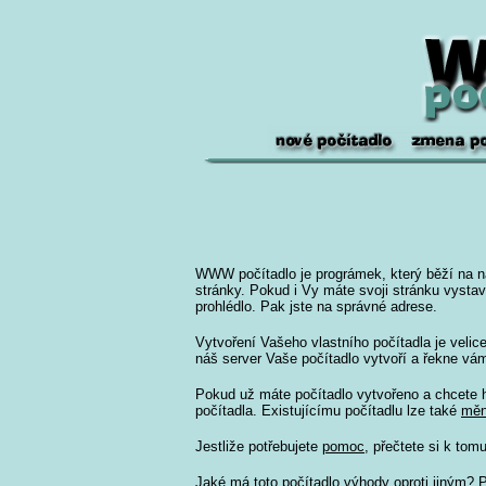
WWW počítadlo je prográmek, který běží na n
stránky. Pokud i Vy máte svoji stránku vystave
prohlédlo. Pak jste na správné adrese.
Vytvoření Vašeho vlastního počítadla je velic
náš server Vaše počítadlo vytvoří a řekne vám,
Pokud už máte počítadlo vytvořeno a chcete 
počítadla. Existujícímu počítadlu lze také
měn
Jestliže potřebujete
pomoc
, přečtete si k tom
Jaké má toto počítadlo výhody oproti jiným?